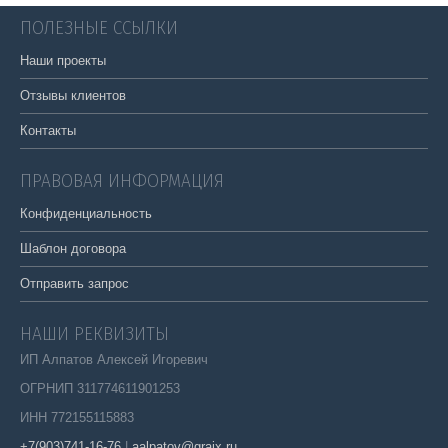
ПОЛЕЗНЫЕ ССЫЛКИ
Наши проекты
Отзывы клиентов
Контакты
ПРАВОВАЯ ИНФОРМАЦИЯ
Конфиденциальность
Шаблон договора
Отправить запрос
НАШИ РЕКВИЗИТЫ
ИП Алпатов Алексей Игоревич
ОГРНИП 311774611901253
ИНН 772155115883
+7(903)741-16-76
|
aalpatov@graix.ru