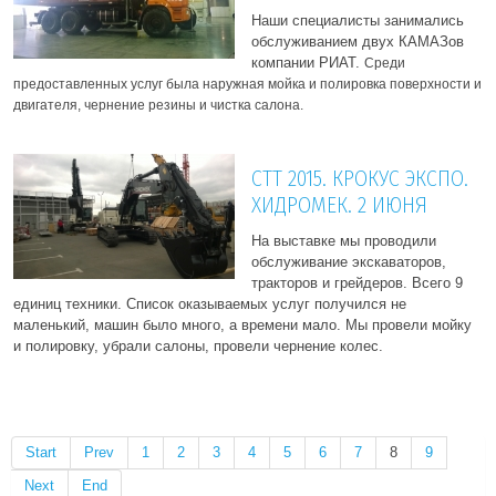
Наши специалисты занимались
обслуживанием двух КАМАЗов
компании РИАТ.
Среди
предоставленных услуг была наружная мойка и полировка поверхности и
двигателя, чернение резины и чистка салона.
СТТ 2015. КРОКУС ЭКСПО.
ХИДРОМЕК. 2 ИЮНЯ
На выставке мы проводили
обслуживание экскаваторов,
тракторов и грейдеров. Всего 9
единиц техники. Список оказываемых услуг получился не
маленький, машин было много, а времени мало. Мы провели мойку
и полировку, убрали салоны, провели чернение колес.
Start
Prev
1
2
3
4
5
6
7
8
9
Next
End